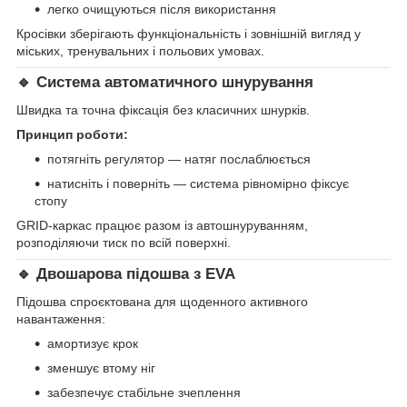
легко очищуються після використання
Кросівки зберігають функціональність і зовнішній вигляд у
міських, тренувальних і польових умовах.
🔹 Система автоматичного шнурування
Швидка та точна фіксація без класичних шнурків.
Принцип роботи:
потягніть регулятор — натяг послаблюється
натисніть і поверніть — система рівномірно фіксує
стопу
GRID-каркас працює разом із автошнуруванням,
розподіляючи тиск по всій поверхні.
🔹 Двошарова підошва з EVA
Підошва спроєктована для щоденного активного
навантаження:
амортизує крок
зменшує втому ніг
забезпечує стабільне зчеплення