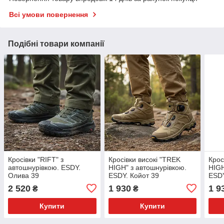
Всі умови повернення
Подібні товари компанії
Кросівки "RIFT" з
Кросівки високі "TREK
Крос
автошнурівкою. ESDY.
HIGH" з автошнурівкою.
HIGH
Олива 39
ESDY. Койот 39
ESDY
2 520
1 930
1 9
₴
₴
Купити
Купити