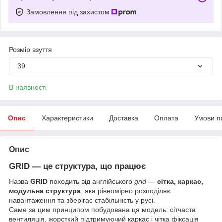
Замовлення під захистом
Розмір взуття
39
В наявності
Опис
Характеристики
Доставка
Оплата
Умови п
Опис
GRID — це структура, що працює
Назва
GRID
походить від англійського
grid
—
сітка, каркас,
модульна структура
, яка рівномірно розподіляє
навантаження та зберігає стабільність у русі.
Саме за цим принципом побудована ця модель: сітчаста
вентиляція, жорсткий підтримуючий каркас і чітка фіксація