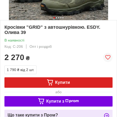
Кросівки "GRID" з автошнурівкою. ESDY.
Олива 39
В наявності
Код: C-206
Опт і роздріб
2 270
₴
1 790 ₴
від 2 шт.
Купити
або
Купити з
Що таке купити з Пром?