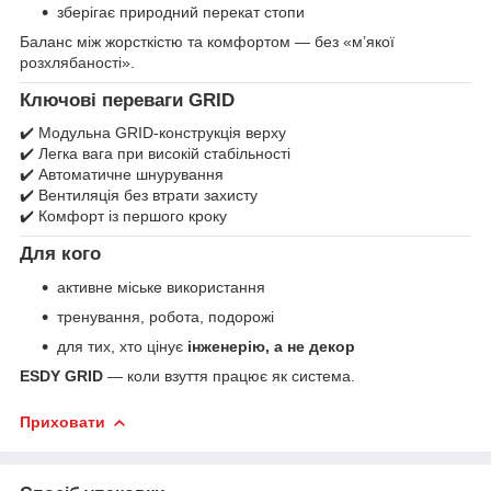
зберігає природний перекат стопи
Баланс між жорсткістю та комфортом — без «м’якої
розхлябаності».
Ключові переваги GRID
✔️ Модульна GRID-конструкція верху
✔️ Легка вага при високій стабільності
✔️ Автоматичне шнурування
✔️ Вентиляція без втрати захисту
✔️ Комфорт із першого кроку
Для кого
активне міське використання
тренування, робота, подорожі
для тих, хто цінує
інженерію, а не декор
ESDY GRID
— коли взуття працює як система.
Приховати