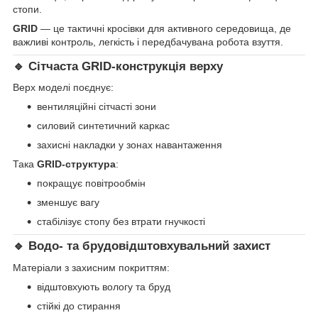
стопи.
GRID
— це тактичні кросівки для активного середовища, де
важливі контроль, легкість і передбачувана робота взуття.
🔹 Сітчаста GRID-конструкція верху
Верх моделі поєднує:
вентиляційні сітчасті зони
силовий синтетичний каркас
захисні накладки у зонах навантаження
Така
GRID-структура
:
покращує повітрообмін
зменшує вагу
стабілізує стопу без втрати гнучкості
🔹 Водо- та брудовідштовхувальний захист
Матеріали з захисним покриттям:
відштовхують вологу та бруд
стійкі до стирання