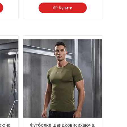
Купити
аюча.
Футболка швидковисихаюча.