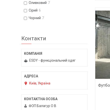
Оливковий
7
Сірий
6
Чорний
7
Контакти
ESDY - функціональний одяг
Київ, Україна
Футбо
ФОП Балагур О В