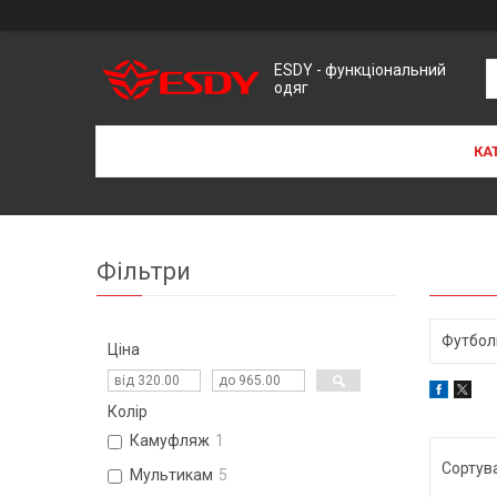
ESDY - функціональний
одяг
КА
Фільтри
Футболк
Ціна
Колір
Камуфляж
1
Мультикам
5