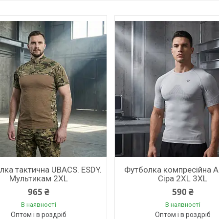
лка тактична UBACS. ESDY.
Футболка компресійна AI
Мультикам 2XL
Сіра 2XL 3XL
965 ₴
590 ₴
В наявності
В наявності
Оптом і в роздріб
Оптом і в роздріб