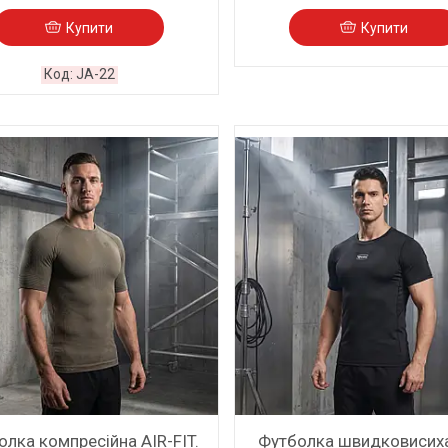
Купити
Купити
JA-22
олка компресійна AIR-FIT.
Футболка швидковисих