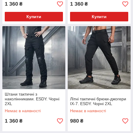
1 360
1 360
₴
₴
Купити
Купити
Штани тактичні з
наколінниками. ESDY. Чорні
Літні тактичні брюки-джогери
2XL
IX-7. ESDY. Чорні 2XL
Немає в наявності
Немає в наявності
1 360
980
₴
₴