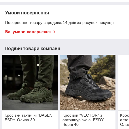
Умови повернення
Повернення товару впродовж 14 днів за рахунок покупця
Всі умови повернення
Подібні товари компанії
Кросівки тактичні "BASE".
Кросівки "VECTOR" з
Крос
ESDY. Олива 39
автошнурівкою. ESDY.
авто
Чорні 40
Оли