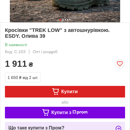
Кросівки "TREK LOW" з автошнурівкою.
ESDY. Олива 39
В наявності
Код: C-103
Опт і роздріб
1 911
₴
1 650 ₴
від 2 шт.
Купити
або
Купити з
Що таке купити з Пром?