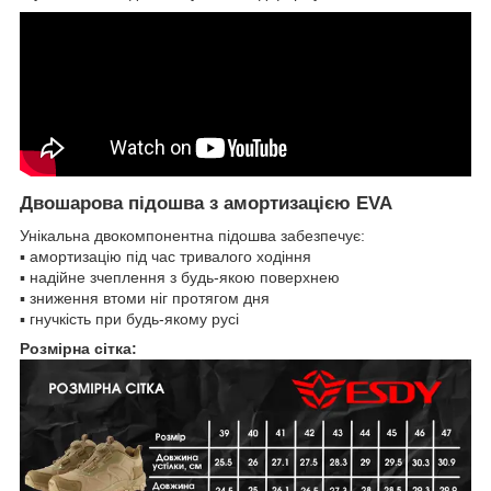
Двошарова підошва з амортизацією EVA
Унікальна двокомпонентна підошва забезпечує:
▪️ амортизацію під час тривалого ходіння
▪️ надійне зчеплення з будь-якою поверхнею
▪️ зниження втоми ніг протягом дня
▪️ гнучкість при будь-якому русі
Розмірна сітка: