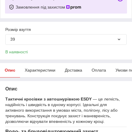
Замовлення під захистом
Розмір взуття
39
В наявності
Опис
Характеристики
Доставка
Оплата
Умови п
Опис
Тактичні кросівки з автошнурівкою ESDY
— це легкість,
надійність і швидкість в одному корпусі. Ідеальні для
активного використання в умовах міста, полігону, лісу або
тренувань. Конструкція поєднує захист і маневреність,
дозволяючи відчувати впевненість у кожному кроці.
Водо- та брудовідштовхуючий захист