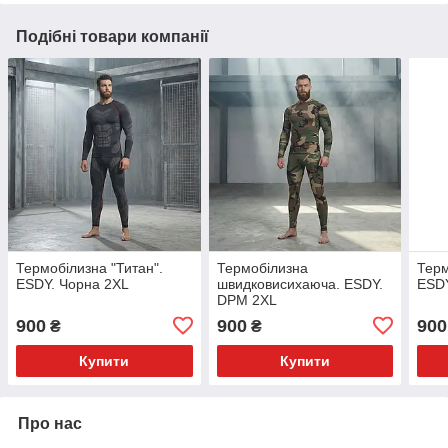
Подібні товари компанії
Термобілизна "Титан".
Термобілизна
Терм
ESDY. Чорна 2XL
швидковисихаюча. ESDY.
ESDY
DPM 2XL
900
900
900
₴
₴
Купити
Купити
Про нас