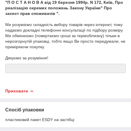
"П О С Т А Н О В А від 19 березня 1994р. N 172, Київ, Про
реалізацію окремих положень Закону України" Про
захист прав споживачів ".
Ми розуміємо складність вибору товарів через інтернет, тому
надаємо докладні телефонні консультації по підбору розміру.
Ми обмінюємо (повертаємо гроші за термобілизну) тільки в
нерозгорнутій упаковці, тобто якщо Ви просто передумали, не
приміряючи покупку.
Дякуємо за розуміння!
Приховати
Спосіб упаковки
пластиковий пакет ESDY на застібці