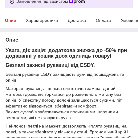
Замовлення під захистом
Опис
Характеристики
Доставка
Оплата
Умови п
Опис
Увага, діє акція: додаткова знижка до -50% при
додаванні у кошик двох одиниць товару!
Безпалі захисні рукавиці від ESDY.
Безпалі рукавиці ESDY захищають руки від пошкоджень та
опіків.
Матеріал рукавиць - щільна синтетична замша. Даний
матеріал дозволяє торкатися до розпеченого металу без
опіків. У спекотну погоду долоні залишаються сухими, піт
ефективно відводиться, зберігаючи комфорт.
Захист суглобів забезпечується посиленими шкіряними
вставками, які не сковують рухів.
Нейлонові петлі на манжеті дозволяють чіпляти рукавиці на
поясі, а також зберігати у вільному стані. Ергономічний крій і
попередньо вигнута форма повторює контури "розслабленої"