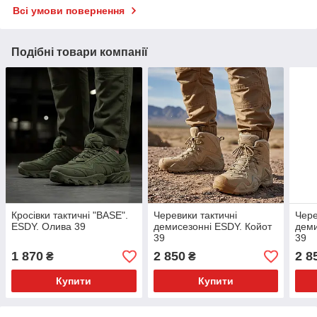
Всі умови повернення
Подібні товари компанії
Кросівки тактичні "BASE".
Черевики тактичні
Чере
ESDY. Олива 39
демисезонні ESDY. Койот
деми
39
39
1 870
2 850
2 8
₴
₴
Купити
Купити