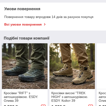
Умови повернення
Повернення товару впродовж 14 днів за рахунок покупця
Всі умови повернення
Подібні товари компанії
Кросівки "RIFT" з
Кросівки високі "TREK
Крос
автошнурівкою. ESDY.
HIGH" з автошнурівкою.
авто
Олива 39
ESDY. Койот 39
Оли