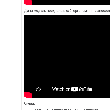
Дана модель поєднала в собі ергономічні та зносості
Склад:
Зовнішня частина підошви - Поліуретан;