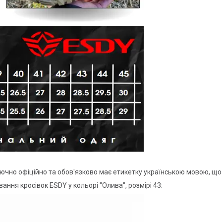
ючно офіційно та обов'язково має етикетку українською мовою, що
ння кросівок ESDY у кольорі "Олива", розмірі 43: