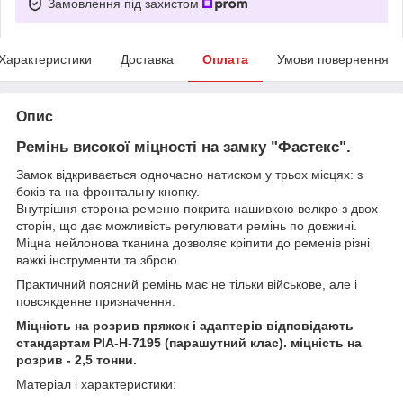
Замовлення під захистом
Характеристики
Доставка
Оплата
Умови повернення
Опис
Ремінь високої міцності на замку "Фастекс".
Замок відкривається одночасно натиском у трьох місцях: з
боків та на фронтальну кнопку.
Внутрішня сторона ременю покрита нашивкою велкро з двох
сторін, що дає можливість регулювати ремінь по довжині.
Міцна нейлонова тканина дозволяє кріпити до ременів різні
важкі інструменти та зброю.
Практичний поясний ремінь має не тільки військове, але і
повсякденне призначення.
Міцність на розрив пряжок і адаптерів відповідають
стандартам PIA-H-7195 (парашутний клас). міцність на
розрив - 2,5 тонни.
Матеріал і характеристики: