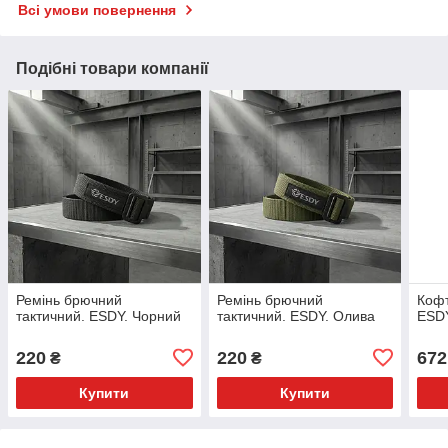
Всі умови повернення
Подібні товари компанії
Ремінь брючний
Ремінь брючний
Кофт
тактичний. ESDY. Чорний
тактичний. ESDY. Олива
ESDY
220
220
672
₴
₴
Купити
Купити