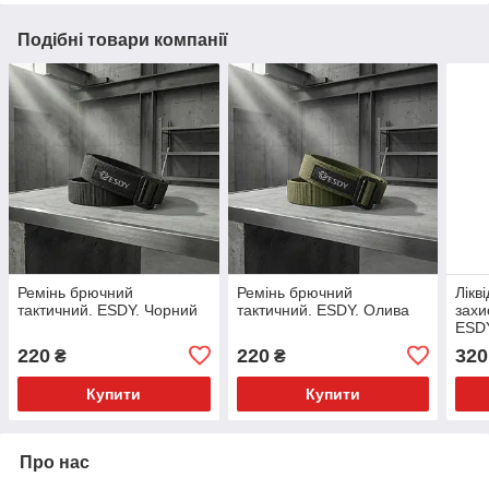
Подібні товари компанії
Ремінь брючний
Ремінь брючний
Лікв
тактичний. ESDY. Чорний
тактичний. ESDY. Олива
захи
ESDY
220
220
320
₴
₴
Купити
Купити
Про нас