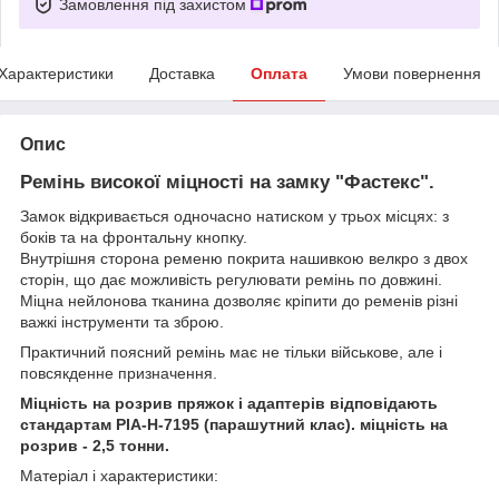
Замовлення під захистом
Характеристики
Доставка
Оплата
Умови повернення
Опис
Ремінь високої міцності на замку "Фастекс".
Замок відкривається одночасно натиском у трьох місцях: з
боків та на фронтальну кнопку.
Внутрішня сторона ременю покрита нашивкою велкро з двох
сторін, що дає можливість регулювати ремінь по довжині.
Міцна нейлонова тканина дозволяє кріпити до ременів різні
важкі інструменти та зброю.
Практичний поясний ремінь має не тільки військове, але і
повсякденне призначення.
Міцність на розрив пряжок і адаптерів відповідають
стандартам PIA-H-7195 (парашутний клас). міцність на
розрив - 2,5 тонни.
Матеріал і характеристики: