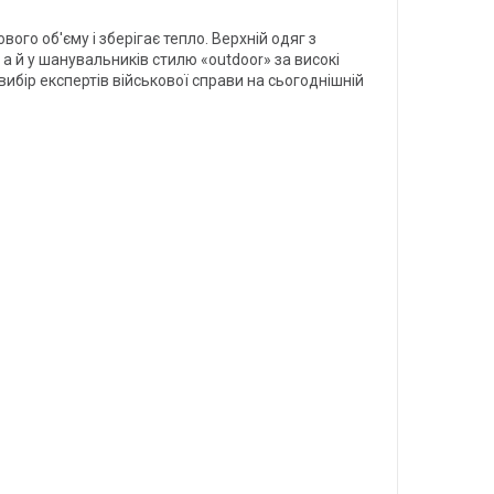
ого об'єму і зберігає тепло. Верхній одяг з
 а й у шанувальників стилю «outdoor» за високі
ибір експертів військової справи на сьогоднішній