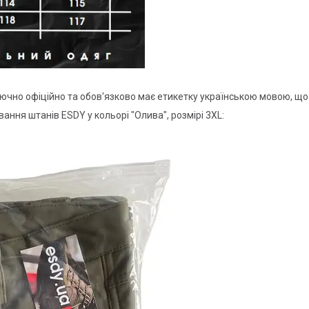
ючно офіційно та обов'язково має етикетку українською мовою, що
ання штанів ESDY у кольорі "Олива", розмірі 3XL: