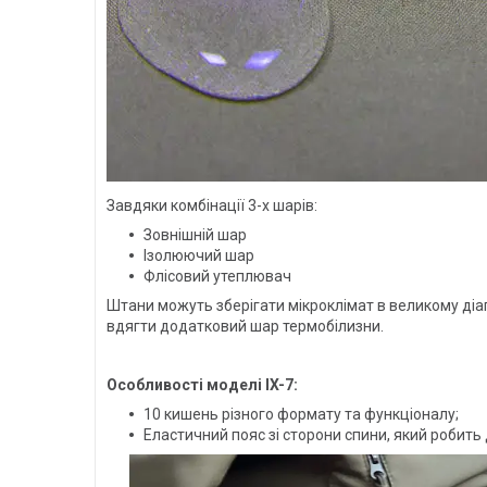
Завдяки комбінації 3-х шарів:
Зовнішній шар
Ізолюючий шар
Флісовий утеплювач
Штани можуть зберігати мікроклімат в великому ді
вдягти додатковий шар термобілизни.
Особливості моделі IX-7:
10 кишень різного формату та функціоналу;
Еластичний пояс зі сторони спини, який робит