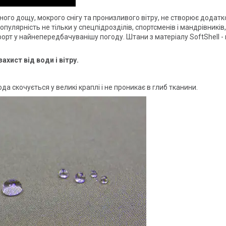
ного дощу, мокрого снігу та пронизливого вітру, не створює додатков
пулярність не тільки у спецпідрозділів, спортсменів і мандрівників,
рт у найнепередбачуванішу погоду. Штани з матеріалу SoftShell - в
хист від води і вітру.
да скочується у великі краплі і не проникає в глиб тканини.