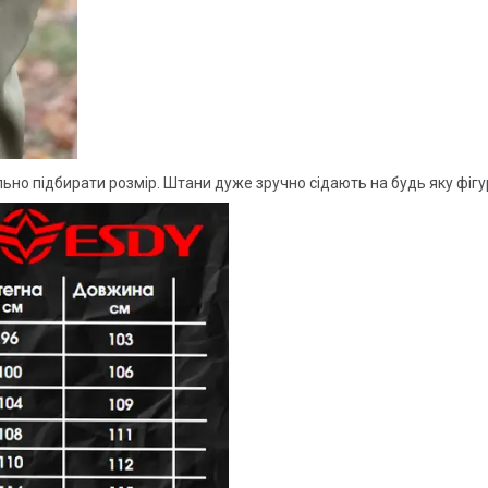
но підбирати розмір. Штани дуже зручно сідають на будь яку фігур