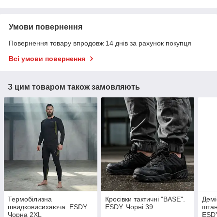
Умови повернення
Повернення товару впродовж 14 днів за рахунок покупця
Всі умови повернення
З цим товаром також замовляють
Термобілизна
Кросівки тактичні "BASE".
Демі
швидковисихаюча. ESDY.
ESDY. Чорні 39
штан
Чорна 2XL
ESDY