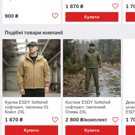
1 870
1 7
₴
900
₴
Купити
Подібні товари компанії
Куртка ESDY Softshell
Костюм ESDY Softshell
Демі
софтшел, тактична 01.
софтшел, тактичний.
штан
Койот 2XL
Олива 2XL
ESDY
1 870
2 800
1 7
₴
₴/комплект
Купити
Купити