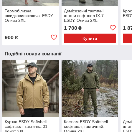
Термобілизна
Демісезонні тактичні
Крос
швидковисихаюча. ESDY.
штани софтшел IX-7.
ESDY
Олива 2XL
ESDY. Олива 2XL
1 700
1 8
₴
900
₴
Купити
Подібні товари компанії
Куртка ESDY Softshell
Костюм ESDY Softshell
Демі
софтшел, тактична 01.
софтшел, тактичний.
штан
Койот 2XL
Олива 2XL
ESDY