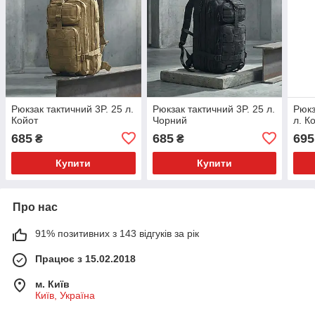
Рюкзак тактичний 3P. 25 л.
Рюкзак тактичний 3P. 25 л.
Рюкз
Койот
Чорний
л. К
685
685
695
₴
₴
Купити
Купити
Про нас
91% позитивних з 143 відгуків за рік
Працює з 15.02.2018
м. Київ
Київ, Україна