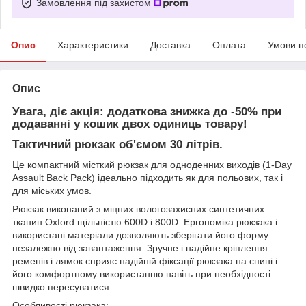
Замовлення під захистом
Опис
Характеристики
Доставка
Оплата
Умови п
Опис
Увага, діє акція: додаткова знижка до -50% при
додаванні у кошик двох одиниць товару!
Тактичний рюкзак об'ємом 30 літрів.
Це компактний місткий рюкзак для одноденних виходів (1-Day
Assault Back Pack) ідеально підходить як для польових, так і
для міських умов.
Рюкзак виконаний з міцних вологозахисних синтетичних
тканин Oxford щільністю 600D і 800D. Ергономіка рюкзака і
використані матеріали дозволяють зберігати його форму
незалежно від завантаження. Зручне і надійне кріплення
ременів і лямок сприяє надійній фіксації рюкзака на спині і
його комфортному використанню навіть при необхідності
швидко пересуватися.
Особливості рюкзака: